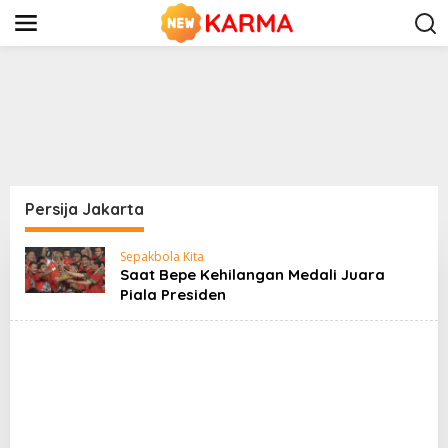
S
k
i
p
t
o
c
o
n
t
e
n
Persija Jakarta
t
Sepakbola Kita
Saat Bepe Kehilangan Medali Juara
Piala Presiden