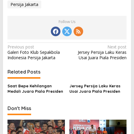
Persija Jakarta
Follow Us
P
Previous post
Next post
Galeri Foto Klub Sepakbola
Jersey Persija Laku Keras
o
Indonesia Persija Jakarta
Usai Juara Piala Presiden
s
t
Related Posts
n
Saat Bepe Kehilangan
Jersey Persija Laku Keras
a
Medali Juara Piala Presiden
Usai Juara Piala Presiden
v
i
Don't Miss
g
a
t