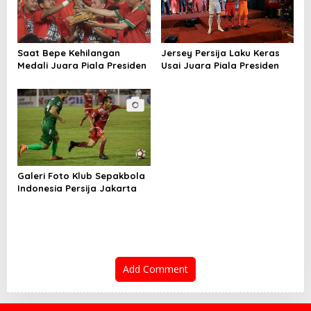
i
o
n
Saat Bepe Kehilangan
Jersey Persija Laku Keras
Medali Juara Piala Presiden
Usai Juara Piala Presiden
Galeri Foto Klub Sepakbola
Indonesia Persija Jakarta
Add Comment