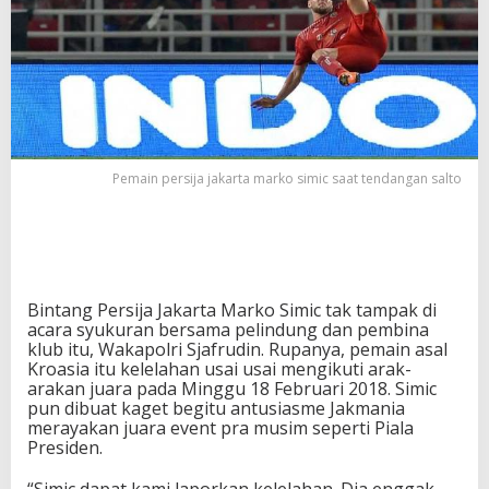
l
a
h
a
n
U
s
a
i
Pemain persija jakarta marko simic saat tendangan salto
A
r
a
k
a
r
Bintang Persija Jakarta Marko Simic tak tampak di
a
acara syukuran bersama pelindung dan pembina
k
klub itu, Wakapolri Sjafrudin. Rupanya, pemain asal
a
Kroasia itu kelelahan usai usai mengikuti arak-
n
arakan juara pada Minggu 18 Februari 2018. Simic
J
pun dibuat kaget begitu antusiasme Jakmania
u
merayakan juara event pra musim seperti Piala
a
Presiden.
r
a
P