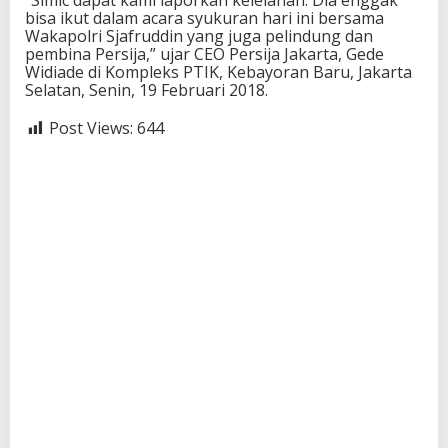
“Simic dapat kami laporkan kelelahan. Dia enggak
i
bisa ikut dalam acara syukuran hari ini bersama
a
Wakapolri Sjafruddin yang juga pelindung dan
l
pembina Persija,” ujar CEO Persija Jakarta, Gede
a
Widiade di Kompleks PTIK, Kebayoran Baru, Jakarta
P
Selatan, Senin, 19 Februari 2018.
r
e
Post Views:
644
s
i
d
e
n