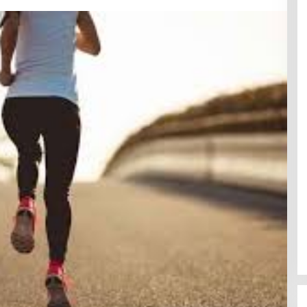
Fajar/Fikri Juara China Open 2025
dan Rayakan
In Berita, News, Politik
|
August 29, 2025