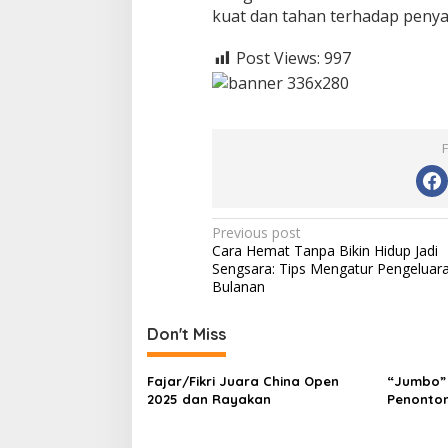
kuat dan tahan terhadap penyak
Post Views:
997
Post
Previous post
Cara Hemat Tanpa Bikin Hidup Jadi
navigation
Sengsara: Tips Mengatur Pengeluar
Bulanan
Don't Miss
Fajar/Fikri Juara China Open
“Jumbo” 
2025 dan Rayakan
Penonton