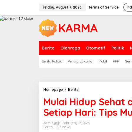
Skip
to
Friday, August 7, 2026
Terms of Service
In
content
close
Berita
Olahraga
Otomatif
Politik
Berita Politik
Persija Jakarta
Mobil
PPP
Geri
Mulai
Homepage
/
Berita
Hidup
Mulai Hidup Sehat 
Sehat
dengan
Setiap Hari: Tips 
Berolahraga
Setiap
Hari:
Admin@@
February 12, 2025
Tips
Berita
997 Views
Mudah