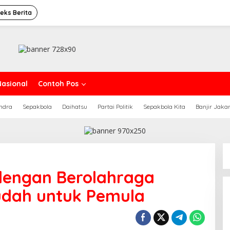
deks Berita
Nasional
Contoh Pos
ndra
Sepakbola
Daihatsu
Partai Politik
Sepakbola Kita
Banjir Jaka
dengan Berolahraga
Mudah untuk Pemula