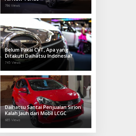
786 Views
Belum Pakai CVT, Apa yang
Ditakuti Daihatsu Indonesia?
745 Views
Daihatsu Santai Penjualan Sirion
Kalah Jauh dari Mobil LCGC
685 Views