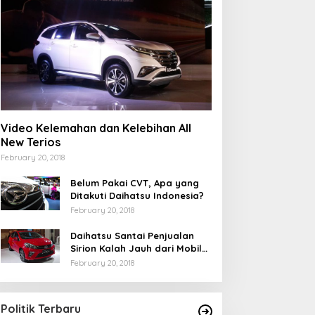
Video Kelemahan dan Kelebihan All
New Terios
February 20, 2018
Belum Pakai CVT, Apa yang
Ditakuti Daihatsu Indonesia?
February 20, 2018
Daihatsu Santai Penjualan
Sirion Kalah Jauh dari Mobil
LCGC
February 20, 2018
Politik Terbaru