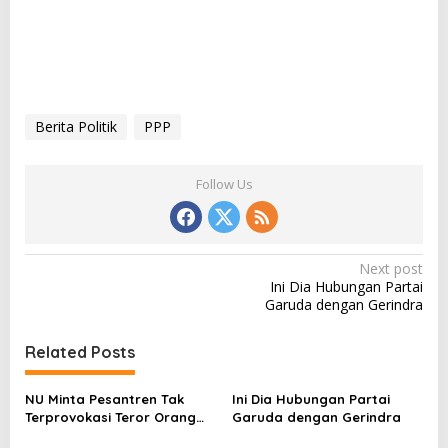
Berita Politik
PPP
Follow Us
P
Next post
Ini Dia Hubungan Partai
o
Garuda dengan Gerindra
s
t
Related Posts
n
NU Minta Pesantren Tak
Ini Dia Hubungan Partai
a
Terprovokasi Teror Orang
Garuda dengan Gerindra
v
Gila