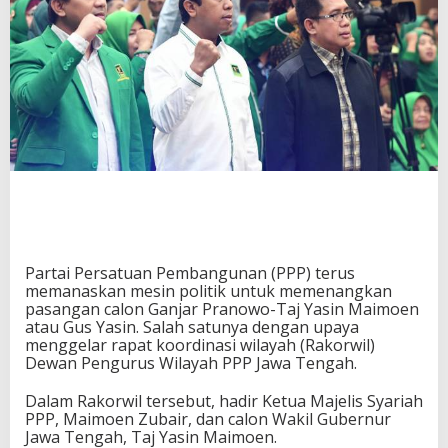
a
n
g
k
a
n
D
u
e
t
G
a
n
j
a
Partai Persatuan Pembangunan (PPP) terus
r
memanaskan mesin politik untuk memenangkan
d
pasangan calon Ganjar Pranowo-Taj Yasin Maimoen
a
atau Gus Yasin. Salah satunya dengan upaya
n
menggelar rapat koordinasi wilayah (Rakorwil)
G
Dewan Pengurus Wilayah PPP Jawa Tengah.
u
s
Dalam Rakorwil tersebut, hadir Ketua Majelis Syariah
Y
PPP, Maimoen Zubair, dan calon Wakil Gubernur
a
Jawa Tengah, Taj Yasin Maimoen.
s