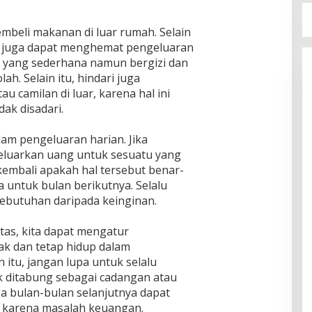
embeli makanan di luar rumah. Selain
h juga dapat menghemat pengeluaran
 yang sederhana namun bergizi dan
ah. Selain itu, hindari juga
 camilan di luar, karena hal ini
ak disadari.
lam pengeluaran harian. Jika
luarkan uang untuk sesuatu yang
kembali apakah hal tersebut benar-
a untuk bulan berikutnya. Selalu
ebutuhan daripada keinginan.
atas, kita dapat mengatur
ak dan tetap hidup dalam
itu, jangan lupa untuk selalu
k ditabung sebagai cadangan atau
a bulan-bulan selanjutnya dapat
a karena masalah keuangan.