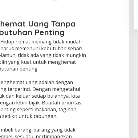
ghemat Uang Tanpa
butuhan Penting
p Hidup hemat memang tidak mudah
ta harus memenuhi kebutuhan sehari-
Namun, tidak ada yang tidak mungkin
isiplin yang kuat untuk menghemat
utuhan penting.
k menghemat uang adalah dengan
g terperinci. Dengan mengetahui
 dan keluar setiap bulannya, kita
gan lebih bijak. Buatlah prioritas
enting seperti makanan, tagihan,
n sedikit untuk tabungan.
membeli barang-barang yang tidak
embeli sesuatu, pertimbangkan