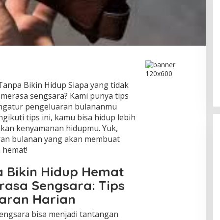
anpa Bikin Hidup Siapa yang tidak
 merasa sengsara? Kami punya tips
ngatur pengeluaran bulananmu
ikuti tips ini, kamu bisa hidup lebih
kan kenyamanan hidupmu. Yuk,
ran bulanan yang akan membuat
 hemat!
 Bikin Hidup Hemat
rasa Sengsara: Tips
aran Harian
engsara bisa menjadi tantangan