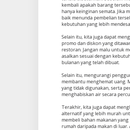
kembali apakah barang tersebu
hanya keinginan semata. Jika m
baik menunda pembelian terse
kebutuhan yang lebih mendesa
Selain itu, kita juga dapat 
promo dan diskon yang ditawar
restoran. Jangan malu untuk 
asalkan sesuai dengan kebut
bulanan yang telah dibuat.
Selain itu, mengurangi pengguna
membantu menghemat uang. Mat
yang tidak digunakan, serta pe
menghabiskan air secara perc
Terakhir, kita juga dapat me
alternatif yang lebih murah un
membeli bahan makanan yang l
rumah daripada makan di luar.