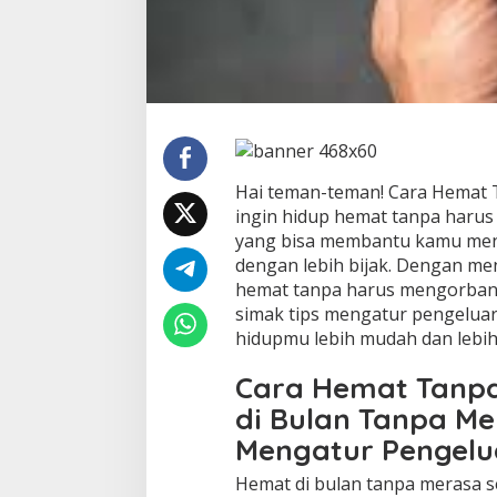
Hai teman-teman! Cara Hemat T
ingin hidup hemat tanpa harus
yang bisa membantu kamu me
dengan lebih bijak. Dengan meng
hemat tanpa harus mengorban
simak tips mengatur pengelua
hidupmu lebih mudah dan lebih
Cara Hemat Tanpa
di Bulan Tanpa Me
Mengatur Pengelu
Hemat di bulan tanpa merasa s