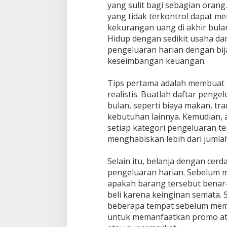
yang sulit bagi sebagian oran
yang tidak terkontrol dapat m
kekurangan uang di akhir bul
Hidup dengan sedikit usaha dan
pengeluaran harian dengan bij
keseimbangan keuangan.
Tips pertama adalah membuat 
realistis. Buatlah daftar penge
bulan, seperti biaya makan, tran
kebutuhan lainnya. Kemudian, 
setiap kategori pengeluaran te
menghabiskan lebih dari jumlah
Selain itu, belanja dengan ce
pengeluaran harian. Sebelum 
apakah barang tersebut benar-
beli karena keinginan semata. 
beberapa tempat sebelum mem
untuk memanfaatkan promo ata