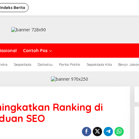
Indeks Berita
Nasional
Contoh Pos
ndra
Sepakbola
Daihatsu
Partai Politik
Sepakbola Kita
Banjir Jaka
ingkatkan Ranking di
nduan SEO