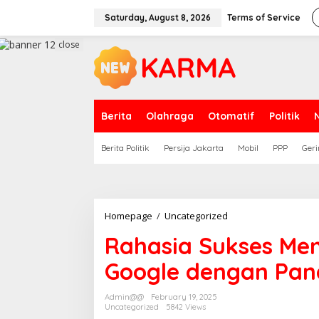
Skip
to
Saturday, August 8, 2026
Terms of Service
content
close
Berita
Olahraga
Otomatif
Politik
Berita Politik
Persija Jakarta
Mobil
PPP
Geri
Rahasia
Homepage
/
Uncategorized
Sukses
Rahasia Sukses Men
Meningkatkan
Ranking
Google dengan Pa
di
Google
dengan
Admin@@
February 19, 2025
Panduan
Uncategorized
5842 Views
SEO