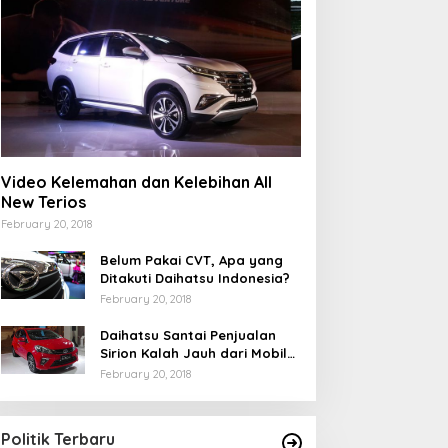
Video Kelemahan dan Kelebihan All
New Terios
February 20, 2018
Belum Pakai CVT, Apa yang
Ditakuti Daihatsu Indonesia?
February 20, 2018
Daihatsu Santai Penjualan
Sirion Kalah Jauh dari Mobil
LCGC
February 20, 2018
Politik Terbaru