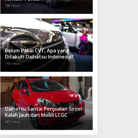
788 Views
Belum Pakai CVT, Apa yang
Ditakuti Daihatsu Indonesia?
746 Views
Daihatsu Santai Penjualan Sirion
Kalah Jauh dari Mobil LCGC
685 Views