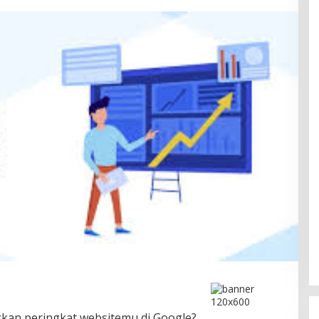
Fajar/Fikri Juara China Open 2025
dan Rayakan
In Berita, News, Politik
|
August 29, 2025
kan peringkat websitemu di Google?