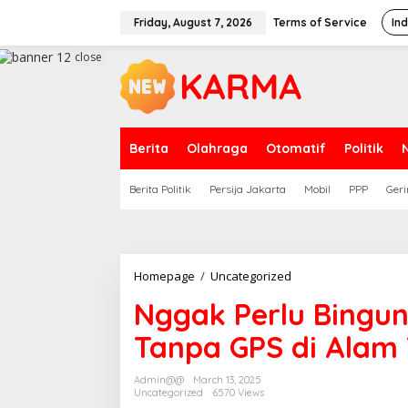
Skip
to
Friday, August 7, 2026
Terms of Service
In
content
close
Berita
Olahraga
Otomatif
Politik
Berita Politik
Persija Jakarta
Mobil
PPP
Geri
Nggak
Homepage
/
Uncategorized
Perlu
Nggak Perlu Bingun
Bingung
Lagi!
Tanpa GPS di Alam
Panduan
Navigasi
Tanpa
Admin@@
March 13, 2025
GPS
Uncategorized
6570 Views
di