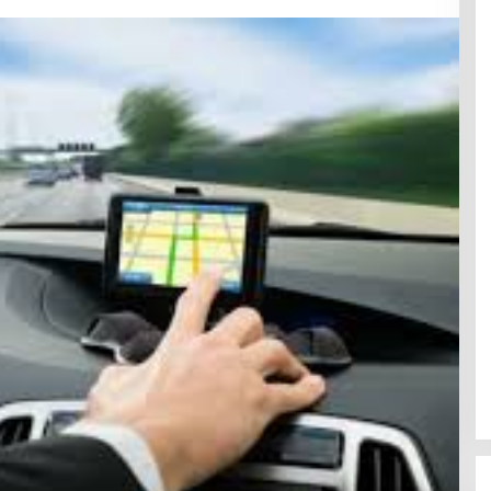
Fajar/Fikri Juara China Open 2025
dan Rayakan
In Berita, News, Politik
|
August 29, 2025