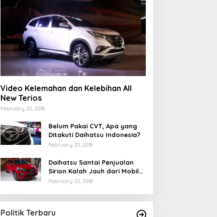
Video Kelemahan dan Kelebihan All
New Terios
February 20, 2018
Belum Pakai CVT, Apa yang
Ditakuti Daihatsu Indonesia?
February 20, 2018
Daihatsu Santai Penjualan
Sirion Kalah Jauh dari Mobil
LCGC
February 20, 2018
Politik Terbaru