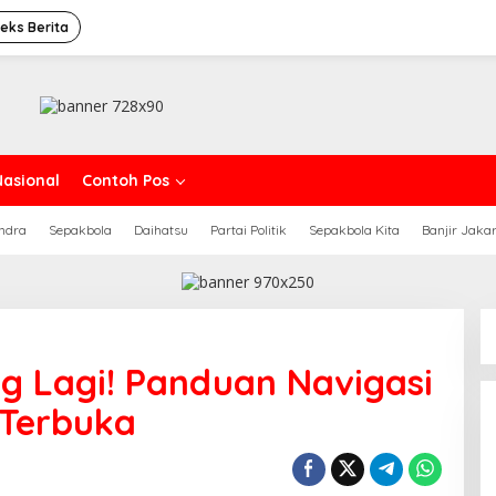
deks Berita
Nasional
Contoh Pos
ndra
Sepakbola
Daihatsu
Partai Politik
Sepakbola Kita
Banjir Jaka
g Lagi! Panduan Navigasi
 Terbuka