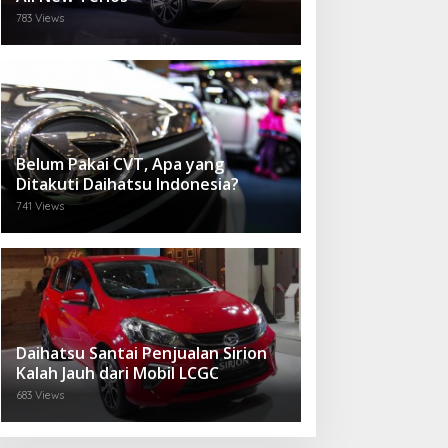
783 Views
Belum Pakai CVT, Apa yang
Ditakuti Daihatsu Indonesia?
741 Views
Daihatsu Santai Penjualan Sirion
Kalah Jauh dari Mobil LCGC
683 Views