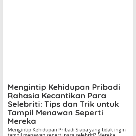
e
t
a
h
u
i
P
u
b
l
i
k
Mengintip Kehidupan Pribadi
Rahasia Kecantikan Para
Selebriti: Tips dan Trik untuk
Tampil Menawan Seperti
Mereka
Mengintip Kehidupan Pribadi Siapa yang tidak ingin
tampil menawan seperti para selebriti? Mereka