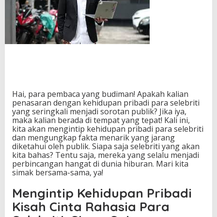
u
p
a
n
P
r
i
b
a
d
Hai, para pembaca yang budiman! Apakah kalian
i
penasaran dengan kehidupan pribadi para selebriti
P
yang seringkali menjadi sorotan publik? Jika iya,
a
maka kalian berada di tempat yang tepat! Kali ini,
r
kita akan mengintip kehidupan pribadi para selebriti
a
dan mengungkap fakta menarik yang jarang
S
diketahui oleh publik. Siapa saja selebriti yang akan
e
kita bahas? Tentu saja, mereka yang selalu menjadi
l
perbincangan hangat di dunia hiburan. Mari kita
e
simak bersama-sama, ya!
b
r
Mengintip Kehidupan Pribadi
i
t
Kisah Cinta Rahasia Para
i
: