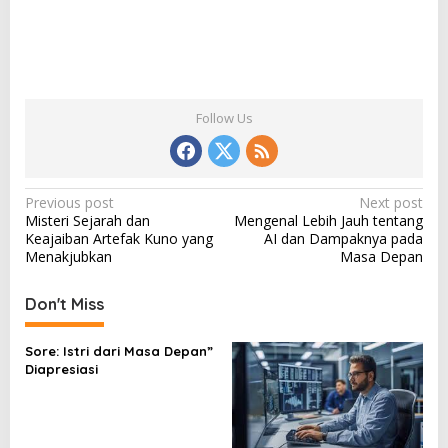
Follow Us
P
Previous post
Next post
Misteri Sejarah dan
Mengenal Lebih Jauh tentang
o
Keajaiban Artefak Kuno yang
AI dan Dampaknya pada
s
Menakjubkan
Masa Depan
t
Don't Miss
n
a
Sore: Istri dari Masa Depan”
v
Diapresiasi
i
g