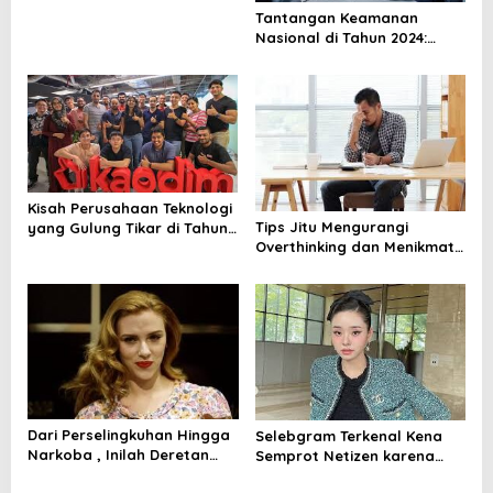
a
Tantangan Keamanan
t
Nasional di Tahun 2024:
Mengenal Ancaman dan
i
Cara Mengatasinya
o
n
Kisah Perusahaan Teknologi
Tips Jitu Mengurangi
yang Gulung Tikar di Tahun
Overthinking dan Menikmati
2024: Belajar dari Kesalahan
Hidup dengan Lebih Tenang
Mereka
Dari Perselingkuhan Hingga
Selebgram Terkenal Kena
Narkoba , Inilah Deretan
Semprot Netizen karena
Artis Hollywood yang
Gunakan Barang KW!