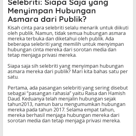
Selebriti: Siapa Saja yang
F
Menyimpan Hubungan
a
k
Asmara dari Publik?
t
a
Kisah cinta para selebriti selalu menarik untuk diikuti
M
oleh publik. Namun, tidak semua hubungan asmara
e
mereka terbuka dan diketahui oleh publik. Ada
n
beberapa selebriti yang memilih untuk menyimpan
a
hubungan cinta mereka dari sorotan media dan
r
tetap menjaga privasi mereka.
i
k
Siapa saja sih selebriti yang menyimpan hubungan
y
asmara mereka dari publik? Mari kita bahas satu per
a
satu.
n
g
Pertama, ada pasangan selebriti yang sering disebut
J
sebagai “pasangan rahasia” yaitu Raisa dan Hamish
a
Daud. Keduanya telah menjalin hubungan sejak
r
tahun2013, namun baru mengumumkan hubungan
a
mereka pada tahun 2017. Selama empat tahun,
n
mereka berhasil menjaga hubungan mereka dari
g
sorotan media dan tetap menjaga privasi mereka.
D
i
k