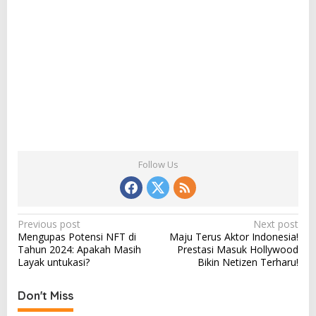
Follow Us
P
Previous post
Next post
Mengupas Potensi NFT di
Maju Terus Aktor Indonesia!
o
Tahun 2024: Apakah Masih
Prestasi Masuk Hollywood
s
Layak untukasi?
Bikin Netizen Terharu!
t
Don't Miss
n