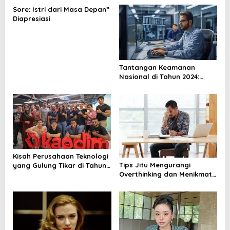
a
Sore: Istri dari Masa Depan”
v
Diapresiasi
i
g
a
Tantangan Keamanan
t
Nasional di Tahun 2024:
Mengenal Ancaman dan
i
Cara Mengatasinya
o
n
Kisah Perusahaan Teknologi
Tips Jitu Mengurangi
yang Gulung Tikar di Tahun
Overthinking dan Menikmati
2024: Belajar dari Kesalahan
Hidup dengan Lebih Tenang
Mereka