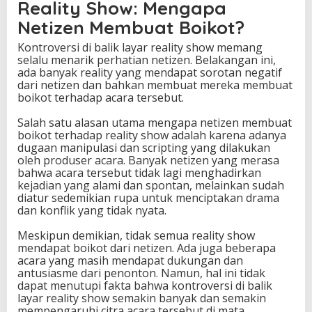
Reality Show: Mengapa
l
Netizen Membuat Boikot?
i
t
Kontroversi di balik layar reality show memang
y
selalu menarik perhatian netizen. Belakangan ini,
S
ada banyak reality yang mendapat sorotan negatif
h
dari netizen dan bahkan membuat mereka membuat
o
boikot terhadap acara tersebut.
w
y
Salah satu alasan utama mengapa netizen membuat
a
boikot terhadap reality show adalah karena adanya
n
dugaan manipulasi dan scripting yang dilakukan
g
oleh produser acara. Banyak netizen yang merasa
D
bahwa acara tersebut tidak lagi menghadirkan
i
kejadian yang alami dan spontan, melainkan sudah
b
diatur sedemikian rupa untuk menciptakan drama
o
dan konflik yang tidak nyata.
i
k
Meskipun demikian, tidak semua reality show
o
mendapat boikot dari netizen. Ada juga beberapa
t
acara yang masih mendapat dukungan dan
N
antusiasme dari penonton. Namun, hal ini tidak
e
dapat menutupi fakta bahwa kontroversi di balik
t
layar reality show semakin banyak dan semakin
i
mempengaruhi citra acara tersebut di mata
z