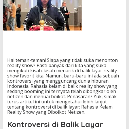
a
l
i
k
L
a
y
a
r
:
R
Hai teman-teman! Siapa yang tidak suka menonton
a
reality show? Pasti banyak dari kita yang suka
h
mengikuti kisah-kisah menarik di balik layar reality
a
show favorit kita. Namun, baru-baru ini ada sebuah
s
kontroversi yang mengguncang dunia hiburan
i
Indonesia. Rahasia kelam di balik reality show yang
a
sedang booming ini ternyata telah dibongkar oleh
K
netizen dan menuai boikot. Penasaran? Yuk, simak
e
terus artikel ini untuk mengetahui lebih lanjut
l
tentang kontroversi di balik layar: Rahasia Kelam
a
Reality Show yang Diboikot Netizen.
m
R
Kontroversi di Balik Layar
e
a