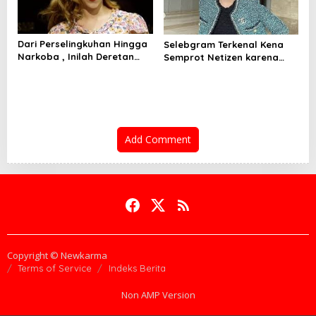
Dari Perselingkuhan Hingga
Selebgram Terkenal Kena
Narkoba , Inilah Deretan
Semprot Netizen karena
Artis Hollywood yang
Gunakan Barang KW!
Terjerat Skandal Tahun Ini
Add Comment
Copyright © Newkarma
Terms of Service
Indeks Berita
Non AMP Version