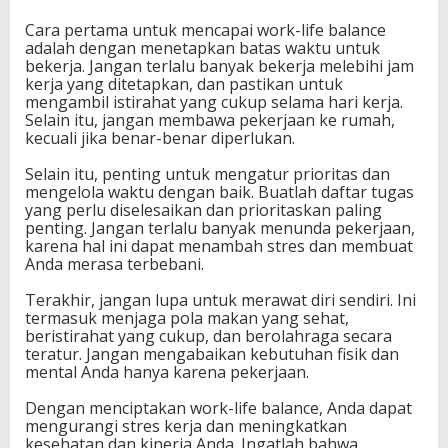
Cara pertama untuk mencapai work-life balance
adalah dengan menetapkan batas waktu untuk
bekerja. Jangan terlalu banyak bekerja melebihi jam
kerja yang ditetapkan, dan pastikan untuk
mengambil istirahat yang cukup selama hari kerja.
Selain itu, jangan membawa pekerjaan ke rumah,
kecuali jika benar-benar diperlukan.
Selain itu, penting untuk mengatur prioritas dan
mengelola waktu dengan baik. Buatlah daftar tugas
yang perlu diselesaikan dan prioritaskan paling
penting. Jangan terlalu banyak menunda pekerjaan,
karena hal ini dapat menambah stres dan membuat
Anda merasa terbebani.
Terakhir, jangan lupa untuk merawat diri sendiri. Ini
termasuk menjaga pola makan yang sehat,
beristirahat yang cukup, dan berolahraga secara
teratur. Jangan mengabaikan kebutuhan fisik dan
mental Anda hanya karena pekerjaan.
Dengan menciptakan work-life balance, Anda dapat
mengurangi stres kerja dan meningkatkan
kesehatan dan kinerja Anda. Ingatlah bahwa