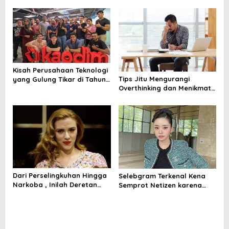
i
Cara Mengatasinya
o
n
Kisah Perusahaan Teknologi
Tips Jitu Mengurangi
yang Gulung Tikar di Tahun
Overthinking dan Menikmati
2024: Belajar dari Kesalahan
Hidup dengan Lebih Tenang
Mereka
Dari Perselingkuhan Hingga
Selebgram Terkenal Kena
Narkoba , Inilah Deretan
Semprot Netizen karena
Artis Hollywood yang
Gunakan Barang KW!
Terjerat Skandal Tahun Ini