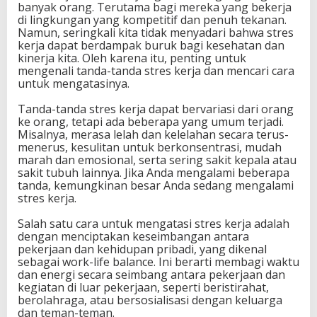
banyak orang. Terutama bagi mereka yang bekerja
di lingkungan yang kompetitif dan penuh tekanan.
Namun, seringkali kita tidak menyadari bahwa stres
kerja dapat berdampak buruk bagi kesehatan dan
kinerja kita. Oleh karena itu, penting untuk
mengenali tanda-tanda stres kerja dan mencari cara
untuk mengatasinya.
Tanda-tanda stres kerja dapat bervariasi dari orang
ke orang, tetapi ada beberapa yang umum terjadi.
Misalnya, merasa lelah dan kelelahan secara terus-
menerus, kesulitan untuk berkonsentrasi, mudah
marah dan emosional, serta sering sakit kepala atau
sakit tubuh lainnya. Jika Anda mengalami beberapa
tanda, kemungkinan besar Anda sedang mengalami
stres kerja.
Salah satu cara untuk mengatasi stres kerja adalah
dengan menciptakan keseimbangan antara
pekerjaan dan kehidupan pribadi, yang dikenal
sebagai work-life balance. Ini berarti membagi waktu
dan energi secara seimbang antara pekerjaan dan
kegiatan di luar pekerjaan, seperti beristirahat,
berolahraga, atau bersosialisasi dengan keluarga
dan teman-teman.