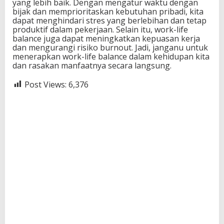
yang lebih baik. Dengan mengatur waktu dengan
bijak dan memprioritaskan kebutuhan pribadi, kita
dapat menghindari stres yang berlebihan dan tetap
produktif dalam pekerjaan. Selain itu, work-life
balance juga dapat meningkatkan kepuasan kerja
dan mengurangi risiko burnout. Jadi, janganu untuk
menerapkan work-life balance dalam kehidupan kita
dan rasakan manfaatnya secara langsung.
Post Views:
6,376