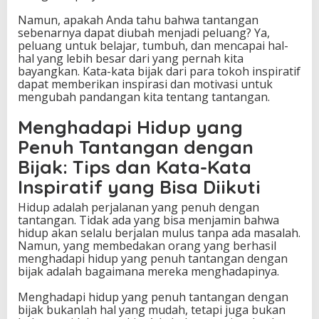
Namun, apakah Anda tahu bahwa tantangan
sebenarnya dapat diubah menjadi peluang? Ya,
peluang untuk belajar, tumbuh, dan mencapai hal-
hal yang lebih besar dari yang pernah kita
bayangkan. Kata-kata bijak dari para tokoh inspiratif
dapat memberikan inspirasi dan motivasi untuk
mengubah pandangan kita tentang tantangan.
Menghadapi Hidup yang
Penuh Tantangan dengan
Bijak: Tips dan Kata-Kata
Inspiratif yang Bisa Diikuti
Hidup adalah perjalanan yang penuh dengan
tantangan. Tidak ada yang bisa menjamin bahwa
hidup akan selalu berjalan mulus tanpa ada masalah.
Namun, yang membedakan orang yang berhasil
menghadapi hidup yang penuh tantangan dengan
bijak adalah bagaimana mereka menghadapinya.
Menghadapi hidup yang penuh tantangan dengan
bijak bukanlah hal yang mudah, tetapi juga bukan