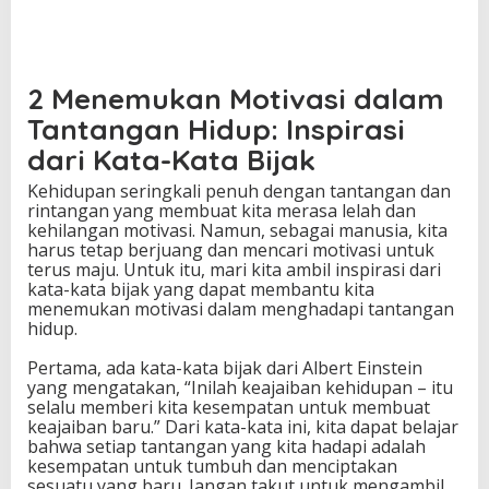
2 Menemukan Motivasi dalam
Tantangan Hidup: Inspirasi
dari Kata-Kata Bijak
Kehidupan seringkali penuh dengan tantangan dan
rintangan yang membuat kita merasa lelah dan
kehilangan motivasi. Namun, sebagai manusia, kita
harus tetap berjuang dan mencari motivasi untuk
terus maju. Untuk itu, mari kita ambil inspirasi dari
kata-kata bijak yang dapat membantu kita
menemukan motivasi dalam menghadapi tantangan
hidup.
Pertama, ada kata-kata bijak dari Albert Einstein
yang mengatakan, “Inilah keajaiban kehidupan – itu
selalu memberi kita kesempatan untuk membuat
keajaiban baru.” Dari kata-kata ini, kita dapat belajar
bahwa setiap tantangan yang kita hadapi adalah
kesempatan untuk tumbuh dan menciptakan
sesuatu yang baru. Jangan takut untuk mengambil