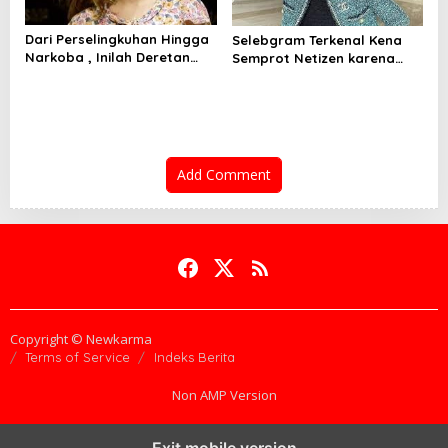
Dari Perselingkuhan Hingga
Selebgram Terkenal Kena
Narkoba , Inilah Deretan
Semprot Netizen karena
Artis Hollywood yang
Gunakan Barang KW!
Terjerat Skandal Tahun Ini
Add Comment
Copyright © Newkarma
Terms of Service
Indeks Berita
Non AMP Version