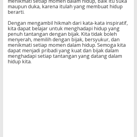
menikmati setiap momen dalam hidup, baik itu suka
maupun duka, karena itulah yang membuat hidup
berarti.
Dengan mengambil hikmah dari kata-kata inspiratif,
kita dapat belajar untuk menghadapi hidup yang
penuh tantangan dengan bijak. Kita tidak boleh
menyerah, memilih dengan bijak, bersyukur, dan
menikmati setiap momen dalam hidup. Semoga kita
dapat menjadi pribadi yang kuat dan bijak dalam
menghadapi setiap tantangan yang datang dalam
hidup kita.