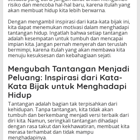
risiko dan mencoba hal-hal baru, karena itulah yang
akan membuat hidup kita lebih berwarna.
Dengan mengambil inspirasi dari kata-kata bijak ini,
kita dapat menemukan motivasi dalam menghadapi
tantangan hidup. Ingatlah bahwa setiap tantangan
adalah kesempatan untuk tumbuh dan mencapai
impian kita. Jangan pernah menyerah dan teruslah
bermimpi, karena itulah yang akan membawa kita
menuju kesuksesan dan kebahagiaan sejati.
Mengubah Tantangan Menjadi
Peluang: Inspirasi dari Kata-
Kata Bijak untuk Menghadapi
Hidup
Tantangan adalah bagian tak terpisahkan dari
kehidupan. Tanpa tantangan, kita tidak akan
tumbuh dan berkembang menjadi versi terbaik dari
diri kita. Namun, seringkali tantangan dihadapi
dengan rasa takut dan kekhawatiran, membuat kita
merasa terhambat dan tidak mampu
menghadapinya.