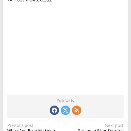
Follow Us
P
Previous post
Next post
WhatsApp Bikin Netizenh
Serangan Siber Semakin