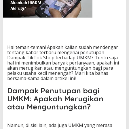
o
p
D
i
t
u
t
u
p
Hai teman-teman! Apakah kalian sudah mendengar
T
tentang kabar terbaru mengenai penutupan
e
Dampak TikTok Shop terhadap UMKM? Tentu saja
r
hal ini menimbulkan banyak pertanyaan, apakah ini
h
akan merugikan atau menguntungkan bagi para
a
pelaku usaha kecil menengah? Mari kita bahas
d
bersama-sama dalam artikel ini!
a
p
Dampak Penutupan bagi
U
UMKM: Apakah Merugikan
M
K
atau Menguntungkan?
M
:
R
u
Namun, di sisi lain, ada juga UMKM yang merasa
g