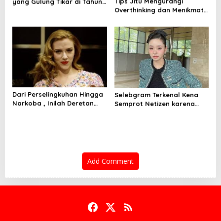
Tips Jitu Mengurangi
yang Gulung Tikar di Tahun
Overthinking dan Menikmati
2024: Belajar dari Kesalahan
Hidup dengan Lebih Tenang
Mereka
Dari Perselingkuhan Hingga
Selebgram Terkenal Kena
Narkoba , Inilah Deretan
Semprot Netizen karena
Artis Hollywood yang
Gunakan Barang KW!
Terjerat Skandal Tahun Ini
Add Comment