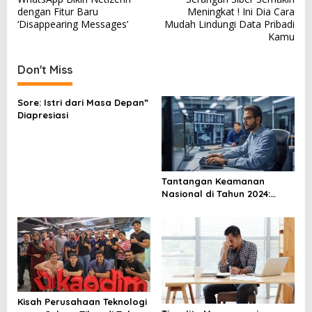
o
dengan Fitur Baru
Meningkat ! Ini Dia Cara
s
‘Disappearing Messages’
Mudah Lindungi Data Pribadi
Kamu
t
n
Don't Miss
a
v
Sore: Istri dari Masa Depan”
Diapresiasi
i
g
a
t
Tantangan Keamanan
Nasional di Tahun 2024:
i
Mengenal Ancaman dan
o
Cara Mengatasinya
n
Kisah Perusahaan Teknologi