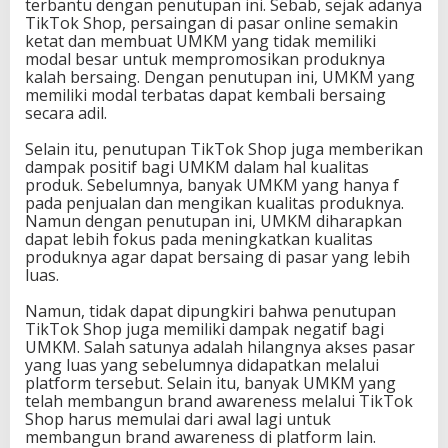
terbantu dengan penutupan ini. Sebab, sejak adanya
i
TikTok Shop, persaingan di pasar online semakin
a
ketat dan membuat UMKM yang tidak memiliki
t
modal besar untuk mempromosikan produknya
a
kalah bersaing. Dengan penutupan ini, UMKM yang
u
memiliki modal terbatas dapat kembali bersaing
U
secara adil.
n
t
Selain itu, penutupan TikTok Shop juga memberikan
u
dampak positif bagi UMKM dalam hal kualitas
n
produk. Sebelumnya, banyak UMKM yang hanya f
g
pada penjualan dan mengikan kualitas produknya.
?
Namun dengan penutupan ini, UMKM diharapkan
dapat lebih fokus pada meningkatkan kualitas
produknya agar dapat bersaing di pasar yang lebih
luas.
Namun, tidak dapat dipungkiri bahwa penutupan
TikTok Shop juga memiliki dampak negatif bagi
UMKM. Salah satunya adalah hilangnya akses pasar
yang luas yang sebelumnya didapatkan melalui
platform tersebut. Selain itu, banyak UMKM yang
telah membangun brand awareness melalui TikTok
Shop harus memulai dari awal lagi untuk
membangun brand awareness di platform lain.