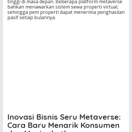
tinggi di masa depan. Beberapa platform metaverse
bahkan menawarkan sistem sewa properti virtual,
sehingga pem properti dapat menerima penghasilan
pasif setiap bulannya.
Inovasi Bisnis Seru Metaverse:
Cara Baru Menarik Konsumen