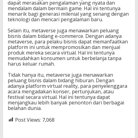
dapat merasakan pengalaman yang nyata dan
mendalam dalam bermain game. Hal ini tentunya
menarik bagi generasi milenial yang senang dengan
teknologi dan mencari pengalaman baru.
Selain itu, metaverse juga menawarkan peluang
bisnis dalam bidang e-commerce. Dengan adanya
metaverse, para pelaku bisnis dapat memanfaatkan
platform ini untuk mempromosikan dan menjual
produk mereka secara virtual. Hal ini tentunya
memudahkan konsumen untuk berbelanja tanpa
harus keluar rumah.
Tidak hanya itu, metaverse juga menawarkan
peluang bisnis dalam bidang hiburan. Dengan
adanya platform virtual reality, para penyelenggara
acara mengadakan konser, pertunjukan, atau
festival secara virtual. Hal ini tentunya dapat
menjangkau lebih banyak penonton dari berbagai
belahan dunia.
Post Views:
7,068