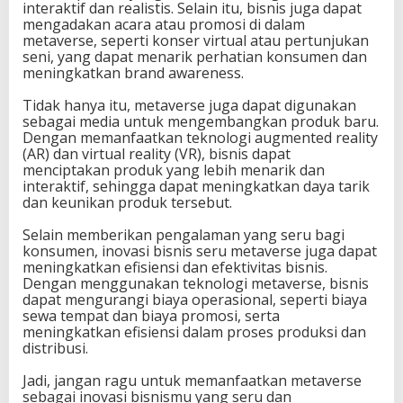
interaktif dan realistis. Selain itu, bisnis juga dapat
mengadakan acara atau promosi di dalam
metaverse, seperti konser virtual atau pertunjukan
seni, yang dapat menarik perhatian konsumen dan
meningkatkan brand awareness.
Tidak hanya itu, metaverse juga dapat digunakan
sebagai media untuk mengembangkan produk baru.
Dengan memanfaatkan teknologi augmented reality
(AR) dan virtual reality (VR), bisnis dapat
menciptakan produk yang lebih menarik dan
interaktif, sehingga dapat meningkatkan daya tarik
dan keunikan produk tersebut.
Selain memberikan pengalaman yang seru bagi
konsumen, inovasi bisnis seru metaverse juga dapat
meningkatkan efisiensi dan efektivitas bisnis.
Dengan menggunakan teknologi metaverse, bisnis
dapat mengurangi biaya operasional, seperti biaya
sewa tempat dan biaya promosi, serta
meningkatkan efisiensi dalam proses produksi dan
distribusi.
Jadi, jangan ragu untuk memanfaatkan metaverse
sebagai inovasi bisnismu yang seru dan