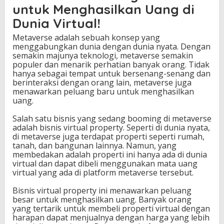
untuk Menghasilkan Uang di
g
h
Dunia Virtual!
a
s
Metaverse adalah sebuah konsep yang
i
menggabungkan dunia dengan dunia nyata. Dengan
l
semakin majunya teknologi, metaverse semakin
k
populer dan menarik perhatian banyak orang. Tidak
a
hanya sebagai tempat untuk bersenang-senang dan
n
berinteraksi dengan orang lain, metaverse juga
U
menawarkan peluang baru untuk menghasilkan
a
uang.
n
g
Salah satu bisnis yang sedang booming di metaverse
!
adalah bisnis virtual property. Seperti di dunia nyata,
di metaverse juga terdapat properti seperti rumah,
tanah, dan bangunan lainnya. Namun, yang
membedakan adalah properti ini hanya ada di dunia
virtual dan dapat dibeli menggunakan mata uang
virtual yang ada di platform metaverse tersebut.
Bisnis virtual property ini menawarkan peluang
besar untuk menghasilkan uang. Banyak orang
yang tertarik untuk membeli properti virtual dengan
harapan dapat menjualnya dengan harga yang lebih