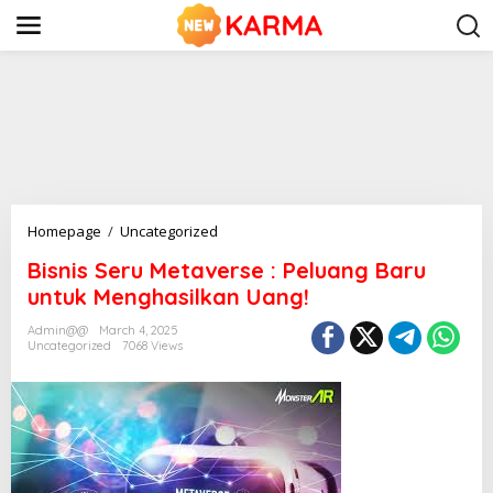
S
k
i
p
t
o
c
o
n
t
e
n
B
Homepage
/
Uncategorized
t
i
Bisnis Seru Metaverse : Peluang Baru
s
n
untuk Menghasilkan Uang!
i
s
Admin@@
March 4, 2025
Uncategorized
7068 Views
S
e
r
u
M
e
t
a