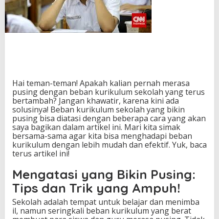
S
e
k
o
l
a
h
y
a
Hai teman-teman! Apakah kalian pernah merasa
n
pusing dengan beban kurikulum sekolah yang terus
g
bertambah? Jangan khawatir, karena kini ada
B
solusinya! Beban kurikulum sekolah yang bikin
i
pusing bisa diatasi dengan beberapa cara yang akan
k
saya bagikan dalam artikel ini. Mari kita simak
i
bersama-sama agar kita bisa menghadapi beban
n
kurikulum dengan lebih mudah dan efektif. Yuk, baca
P
terus artikel ini!
u
s
Mengatasi yang Bikin Pusing:
i
n
Tips dan Trik yang Ampuh!
g
,
Sekolah adalah tempat untuk belajar dan menimba
I
il, namun seringkali beban kurikulum yang berat
n