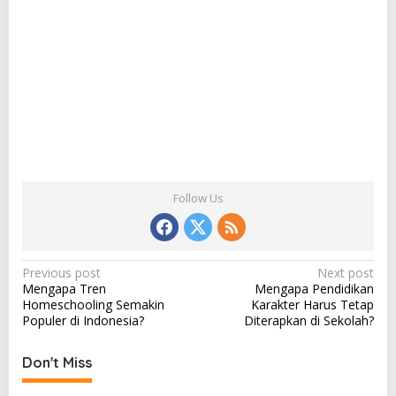
Follow Us
P
Previous post
Next post
Mengapa Tren
Mengapa Pendidikan
o
Homeschooling Semakin
Karakter Harus Tetap
s
Populer di Indonesia?
Diterapkan di Sekolah?
t
Don't Miss
n