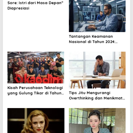
a
Sore: Istri dari Masa Depan”
v
Diapresiasi
i
g
a
Tantangan Keamanan
t
Nasional di Tahun 2024:
Mengenal Ancaman dan
i
Cara Mengatasinya
o
n
Kisah Perusahaan Teknologi
Tips Jitu Mengurangi
yang Gulung Tikar di Tahun
Overthinking dan Menikmati
2024: Belajar dari Kesalahan
Hidup dengan Lebih Tenang
Mereka