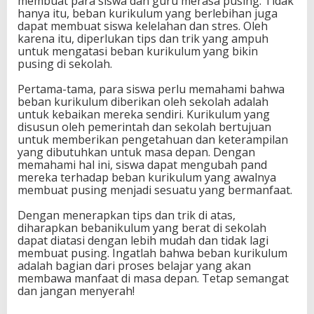
membuat para siswa dan guru merasa pusing. Tidak
i
hanya itu, beban kurikulum yang berlebihan juga
D
dapat membuat siswa kelelahan dan stres. Oleh
i
karena itu, diperlukan tips dan trik yang ampuh
a
untuk mengatasi beban kurikulum yang bikin
S
pusing di sekolah.
o
l
Pertama-tama, para siswa perlu memahami bahwa
u
beban kurikulum diberikan oleh sekolah adalah
s
untuk kebaikan mereka sendiri. Kurikulum yang
i
disusun oleh pemerintah dan sekolah bertujuan
n
untuk memberikan pengetahuan dan keterampilan
y
yang dibutuhkan untuk masa depan. Dengan
a
memahami hal ini, siswa dapat mengubah pand
!
mereka terhadap beban kurikulum yang awalnya
membuat pusing menjadi sesuatu yang bermanfaat.
Dengan menerapkan tips dan trik di atas,
diharapkan bebanikulum yang berat di sekolah
dapat diatasi dengan lebih mudah dan tidak lagi
membuat pusing. Ingatlah bahwa beban kurikulum
adalah bagian dari proses belajar yang akan
membawa manfaat di masa depan. Tetap semangat
dan jangan menyerah!