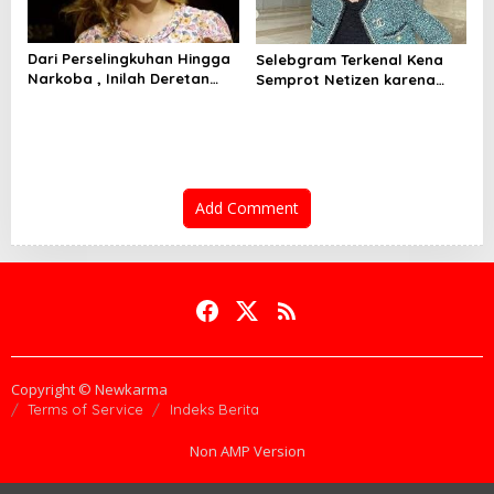
Dari Perselingkuhan Hingga
Selebgram Terkenal Kena
Narkoba , Inilah Deretan
Semprot Netizen karena
Artis Hollywood yang
Gunakan Barang KW!
Terjerat Skandal Tahun Ini
Add Comment
Copyright © Newkarma
Terms of Service
Indeks Berita
Non AMP Version