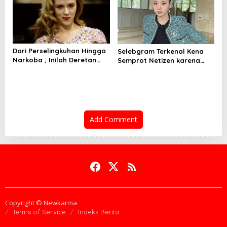
Dari Perselingkuhan Hingga
Selebgram Terkenal Kena
Narkoba , Inilah Deretan
Semprot Netizen karena
Artis Hollywood yang
Gunakan Barang KW!
Terjerat Skandal Tahun Ini
Add Comment
Copyright © Newkarma
Terms of Service
Indeks Berita