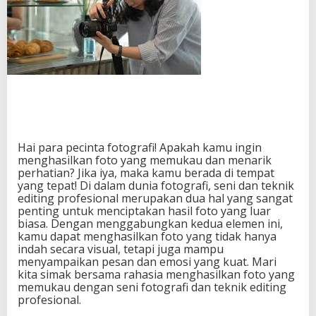
i
l
k
a
n
F
o
t
o
y
a
Hai para pecinta fotografi! Apakah kamu ingin
n
menghasilkan foto yang memukau dan menarik
g
perhatian? Jika iya, maka kamu berada di tempat
M
yang tepat! Di dalam dunia fotografi, seni dan teknik
e
editing profesional merupakan dua hal yang sangat
m
penting untuk menciptakan hasil foto yang luar
u
biasa. Dengan menggabungkan kedua elemen ini,
k
kamu dapat menghasilkan foto yang tidak hanya
a
indah secara visual, tetapi juga mampu
u
menyampaikan pesan dan emosi yang kuat. Mari
d
kita simak bersama rahasia menghasilkan foto yang
e
memukau dengan seni fotografi dan teknik editing
n
profesional.
g
a