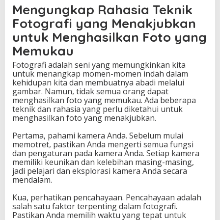
Mengungkap Rahasia Teknik
n
S
Fotografi yang Menakjubkan
e
untuk Menghasilkan Foto yang
n
i
Memukau
F
o
Fotografi adalah seni yang memungkinkan kita
t
untuk menangkap momen-momen indah dalam
o
kehidupan kita dan membuatnya abadi melalui
g
gambar. Namun, tidak semua orang dapat
r
menghasilkan foto yang memukau. Ada beberapa
a
teknik dan rahasia yang perlu diketahui untuk
f
menghasilkan foto yang menakjubkan.
i
d
Pertama, pahami kamera Anda. Sebelum mulai
a
memotret, pastikan Anda mengerti semua fungsi
n
dan pengaturan pada kamera Anda. Setiap kamera
T
memiliki keunikan dan kelebihan masing-masing,
e
jadi pelajari dan eksplorasi kamera Anda secara
k
mendalam.
n
i
Kua, perhatikan pencahayaan. Pencahayaan adalah
k
salah satu faktor terpenting dalam fotografi.
E
Pastikan Anda memilih waktu yang tepat untuk
d