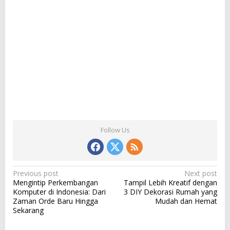
Follow Us
P
Previous post
Next post
Mengintip Perkembangan
Tampil Lebih Kreatif dengan
o
Komputer di Indonesia: Dari
3 DIY Dekorasi Rumah yang
s
Zaman Orde Baru Hingga
Mudah dan Hemat
Sekarang
t