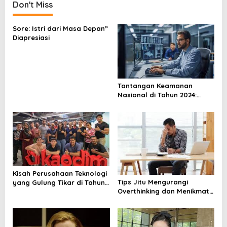
n
Don't Miss
a
v
Sore: Istri dari Masa Depan”
Diapresiasi
i
g
a
t
Tantangan Keamanan
Nasional di Tahun 2024:
i
Mengenal Ancaman dan
o
Cara Mengatasinya
n
Kisah Perusahaan Teknologi
Tips Jitu Mengurangi
yang Gulung Tikar di Tahun
Overthinking dan Menikmati
2024: Belajar dari Kesalahan
Hidup dengan Lebih Tenang
Mereka