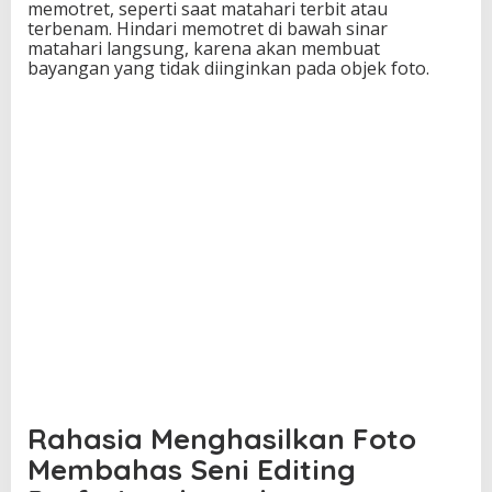
memotret, seperti saat matahari terbit atau
i
terbenam. Hindari memotret di bawah sinar
t
matahari langsung, karena akan membuat
i
bayangan yang tidak diinginkan pada objek foto.
n
g
P
r
o
f
e
s
i
o
n
a
l
Rahasia Menghasilkan Foto
Membahas Seni Editing