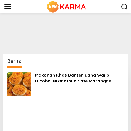
S
k
i
p
t
o
c
o
n
t
e
n
Berita
t
Makanan Khas Banten yang Wajib
Dicoba: Nikmatnya Sate Maranggi!